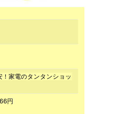
安！家電のタンタンショッ
266円