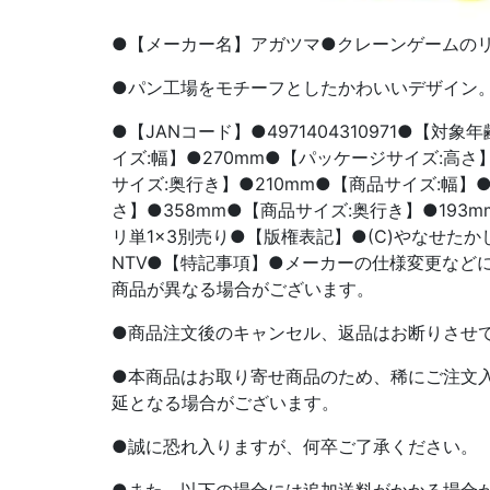
●【メーカー名】アガツマ●クレーンゲームの
●パン工場をモチーフとしたかわいいデザイン
●【JANコード】●4971404310971●【対
イズ:幅】●270mm●【パッケージサイズ:高さ
サイズ:奥行き】●210mm●【商品サイズ:幅】●
さ】●358mm●【商品サイズ:奥行き】●193
リ単1×3別売り●【版権表記】●(C)やなせたか
NTV●【特記事項】●メーカーの仕様変更など
商品が異なる場合がございます。
●商品注文後のキャンセル、返品はお断りさせ
●本商品はお取り寄せ商品のため、稀にご注文
延となる場合がございます。
●誠に恐れ入りますが、何卒ご了承ください。