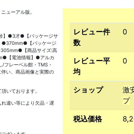
リニューアル版。
。
レビュー件
0
象年齢】●3才●【パッケージサ
数
】●370mm●【パッケージ
305mm●【商品サイズ:高
mm●【電池情報】●アルカ
レビュー平
0
し/フレーベル館・TMS・
均
に伴い、商品画像と実際の
ショップ
激
て頂いております。
プ
入れ違い等により欠品・遅
税込価格
8,